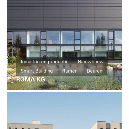
Industrie en productie
Nieuwbouw
Smart Building
Ramen
Deuren
ROMA KG
Gevels
Ventilatie
Zonwering
Veiligheid
Gebouwautomatisering
Germany