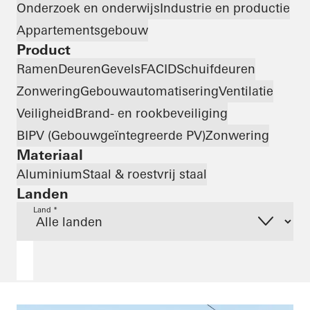
Onderzoek en onderwijs
Industrie en productie
Appartementsgebouw
Product
Ramen
Deuren
Gevels
FACID
Schuifdeuren
Zonwering
Gebouwautomatisering
Ventilatie
Veiligheid
Brand- en rookbeveiliging
BIPV (Gebouwgeïntegreerde PV)
Zonwering
Materiaal
Aluminium
Staal & roestvrij staal
Landen
Land *