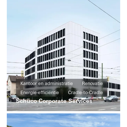
Kantoor en administratie
Renovatie
Energie-efficiëntie
Cradle-to-Cradle
Schüco Corporate Services
Circulariteit
Ramen
Deuren
Gevels
FACID
Ventilatie
Zonwering
Veiligheid