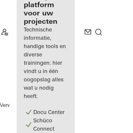
gevelfabrikant
platform
voor uw
Ontdek
projecten
Mijn
Werkplek
Technische
informatie,
handige tools en
diverse
trainingen: hier
vindt u in één
oogopslag alles
wat u nodig
heeft.
Verwerkers
Referenties
Highlights
Docu Center
Schüco
Connect