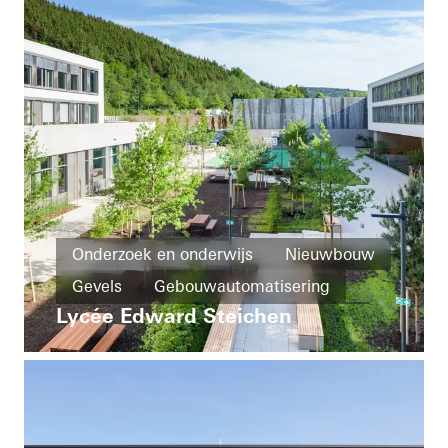
Gebouwautomatisering
Germany
Onderzoek en onderwijs
Nieuwbouw
Gevels
Gebouwautomatisering
Lycée Edward Steichen
Deuren
Ventilatie
Luxembourg