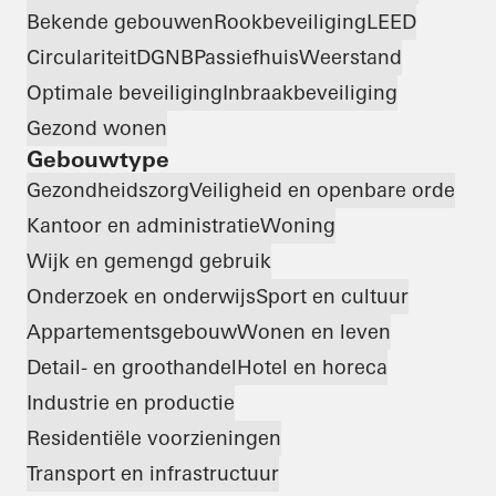
Bekende gebouwen
Rookbeveiliging
LEED
Circulariteit
DGNB
Passiefhuis
Weerstand
Optimale beveiliging
Inbraakbeveiliging
Gezond wonen
Gebouwtype
Gezondheidszorg
Veiligheid en openbare orde
Kantoor en administratie
Woning
Wijk en gemengd gebruik
Onderzoek en onderwijs
Sport en cultuur
Appartementsgebouw
Wonen en leven
Detail- en groothandel
Hotel en horeca
Industrie en productie
Residentiële voorzieningen
Transport en infrastructuur