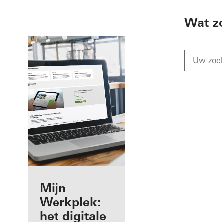
To the main content
Wat z
Voordelen voor
Mijn
u als
Werkplek:
geregistreerd
het digitale