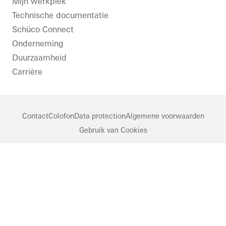
LinkedIn
Instagram
Pinterest
Facebook
Youtube
Mijn werkplek
Ramen
Technische documentatie
Deuren
Schüco Connect
Gevels
Onderneming
FACID
Duurzaamheid
Carrière
Ventilatie
Zonwering
Veiligheid
Contact
Colofon
Data protection
Algemene voorwaarden
Gebouwautomatisering
Gebruik van Cookies
Germany