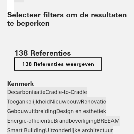
Selecteer filters om de resultaten
te beperken
138 Referenties
138 Referenties weergeven
Kenmerk
Decarbonisatie
Cradle-to-Cradle
Toegankelijkheid
Nieuwbouw
Renovatie
Gebouwuitbreiding
Design en esthetiek
Energie-efficiëntie
Brandbeveiliging
BREEAM
Smart Building
Uitzonderlijke architectuur