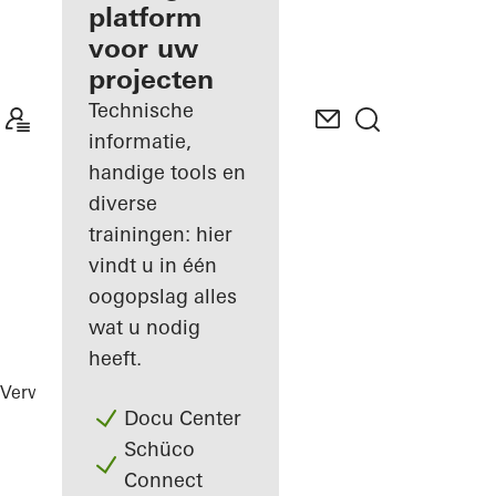
gevelfabrikant
platform
voor uw
Ontdek
projecten
Mijn
Werkplek
Technische
informatie,
handige tools en
diverse
trainingen: hier
vindt u in één
oogopslag alles
wat u nodig
heeft.
Verwerkers
Referenties
Highlights
Docu Center
Schüco
Connect