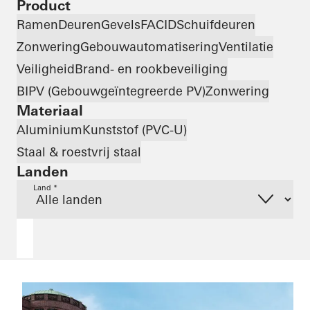
Product
Ramen
Deuren
Gevels
FACID
Schuifdeuren
Zonwering
Gebouwautomatisering
Ventilatie
Veiligheid
Brand- en rookbeveiliging
BIPV (Gebouwgeïntegreerde PV)
Zonwering
Materiaal
Aluminium
Kunststof (PVC-U)
Staal & roestvrij staal
Landen
Land *