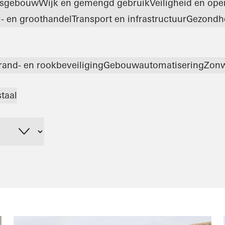
tsgebouw
Wijk en gemengd gebruik
Veiligheid en op
l- en groothandel
Transport en infrastructuur
Gezondh
rand- en rookbeveiliging
Gebouwautomatisering
Zonw
staal