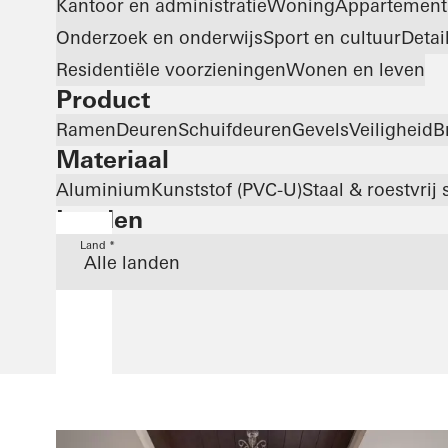
Kantoor en administratie
Woning
Appartemen
Onderzoek en onderwijs
Sport en cultuur
Detai
Residentiële voorzieningen
Wonen en leven
Product
Ramen
Deuren
Schuifdeuren
Gevels
Veiligheid
B
Materiaal
Aluminium
Kunststof (PVC-U)
Staal & roestvrij 
Landen
Land *