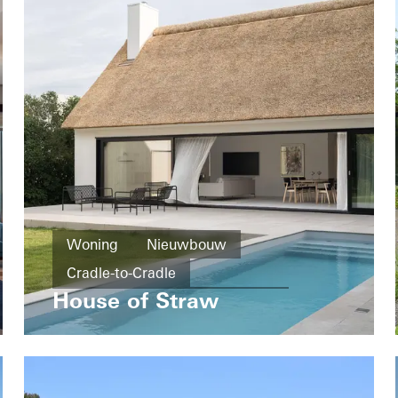
Woning
Nieuwbouw
Cradle-to-Cradle
House of Straw
Design en esthetiek
Ramen
Deuren
Schuifdeuren
Sweden