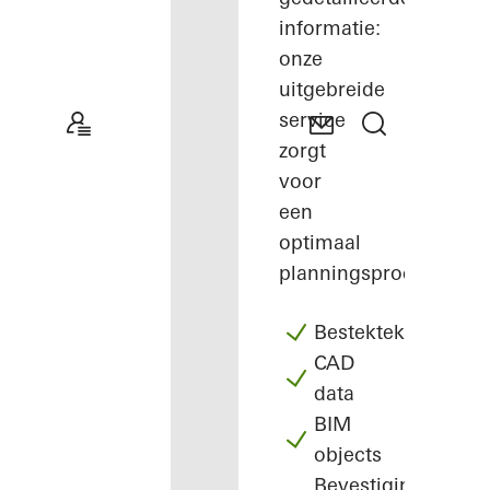
informatie:
onze
uitgebreide
service
zorgt
voor
een
optimaal
planningsproces.
Bestekteksten
CAD
data
BIM
objects
Bevestigingen