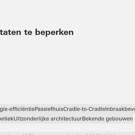
ltaten te beperken
gie-efficiëntie
Passiefhuis
Cradle-to-Cradle
Inbraakbeve
hetiek
Uitzonderlijke architectuur
Bekende gebouwen