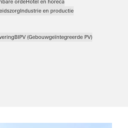
enbare orde
Hotel en horeca
eidszorg
Industrie en productie
ering
BIPV (Gebouwgeïntegreerde PV)