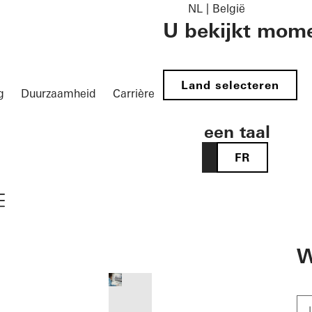
NL | België
U bekijkt mome
Land selecteren
g
Duurzaamheid
Carrière
Kies een taal
NL
FR
vigation öffnen
W