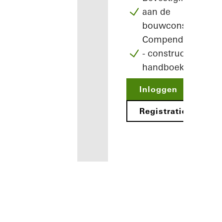
aan de
bouwconstructie
Compendium
- constructie
handboek
Inloggen
Registratie
Voordelen
voor u als
geregistreerd