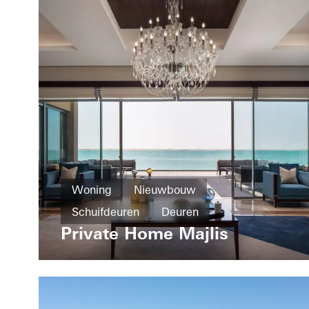
Woning
Nieuwbouw
Schuifdeuren
Deuren
Private Home Majlis
United Arab Emirates