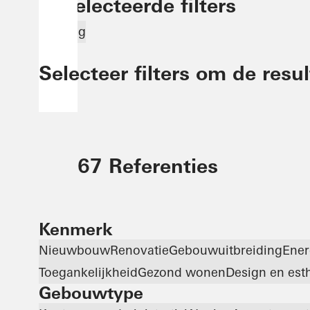
Geselecteerde filters
Woning
Selecteer filters om de resu
67 Referenties
Kenmerk
Nieuwbouw
Renovatie
Gebouwuitbreiding
Ener
Toegankelijkheid
Gezond wonen
Design en est
Gebouwtype