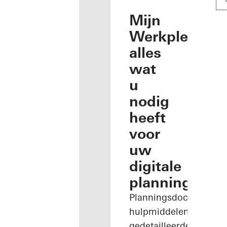
Mijn
Werkplek:
alles
wat
u
nodig
heeft
voor
uw
digitale
planning
Planningsdocumenten
hulpmiddelen,
gedetailleerde