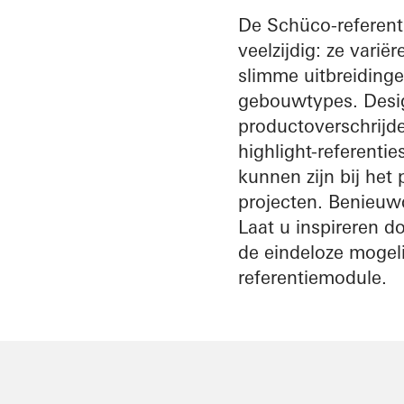
architect
De Schüco-referenti
veelzijdig: ze var
Ontdek
slimme uitbreidinge
Mijn
Werkplek
gebouwtypes. Desig
productoverschrijde
highlight-referentie
kunnen zijn bij he
projecten. Benieuwd
Laat u inspireren d
de eindeloze mogeli
referentiemodule.