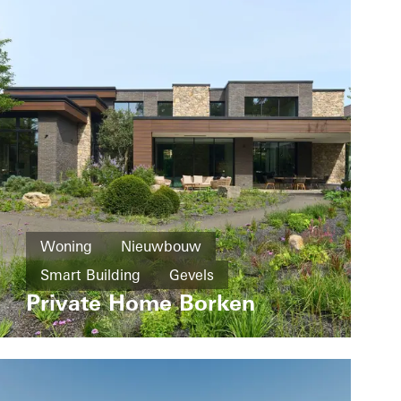
Woning
Nieuwbouw
Smart Building
Gevels
Private Home Borken
Schuifdeuren
Gebouwautomatisering
Germany