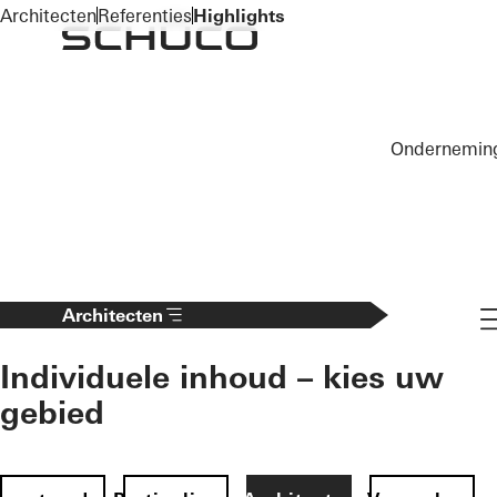
To the main content
Architecten
Referenties
Highlights
Ondernemin
Na
Architecten
Individuele inhoud – kies uw
gebied