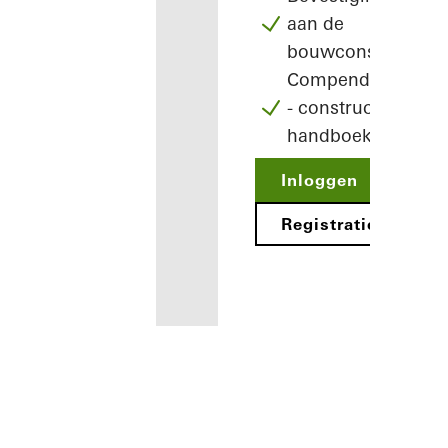
aan de
bouwconstructie
Compendium
- constructie
handboek
Inloggen
Registratie
Voordelen
voor u als
geregistreerd