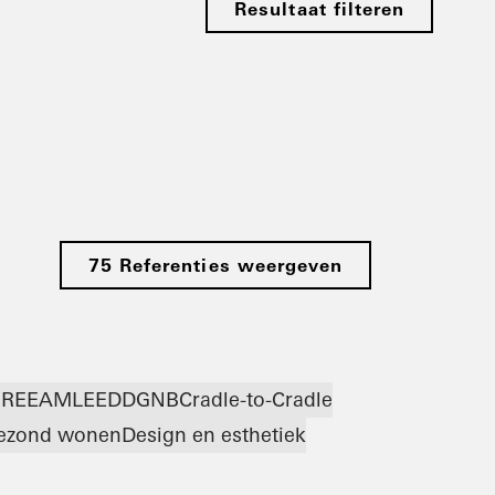
Resultaat filteren
75 Referenties weergeven
BREEAM
LEED
DGNB
Cradle-to-Cradle
ezond wonen
Design en esthetiek