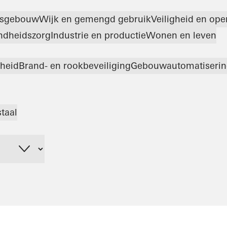
tsgebouw
Wijk en gemengd gebruik
Veiligheid en op
ndheidszorg
Industrie en productie
Wonen en leven
gheid
Brand- en rookbeveiliging
Gebouwautomatiserin
staal