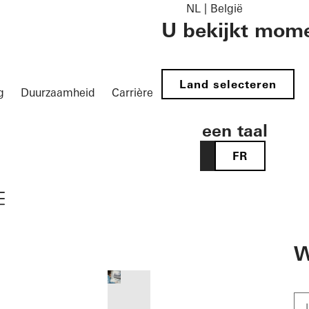
NL | België
U bekijkt mome
Land selecteren
g
Duurzaamheid
Carrière
Kies een taal
NL
FR
vigation öffnen
W