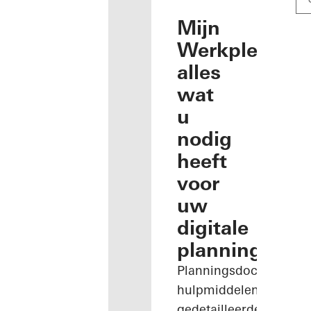
Mijn
Werkplek:
alles
wat
u
nodig
heeft
voor
uw
digitale
planning
Planningsdocumenten
hulpmiddelen,
gedetailleerde