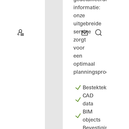
informatie:
onze
uitgebreide
service
zorgt
voor
een
optimaal
planningsproces.
Bestekteksten
CAD
data
BIM
objects
Bevestigingen