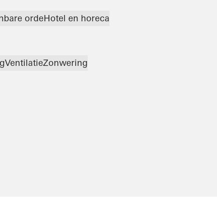
enbare orde
Hotel en horeca
g
Ventilatie
Zonwering