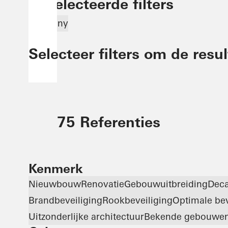
Geselecteerde filters
Germany
Selecteer filters om de resu
75 Referenties
Kenmerk
Nieuwbouw
Renovatie
Gebouwuitbreiding
Deca
Brandbeveiliging
Rookbeveiliging
Optimale bev
Uitzonderlijke architectuur
Bekende gebouwe