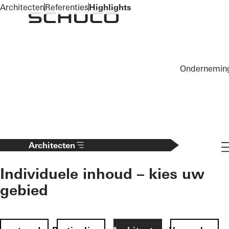
To the main content
Architecten
Referenties
Highlights
Ondernemin
Na
Architecten
Individuele inhoud – kies uw
gebied