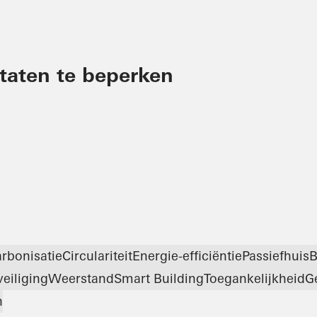
ltaten te beperken
rbonisatie
Circulariteit
Energie-efficiëntie
Passiefhuis
eiliging
Weerstand
Smart Building
Toegankelijkheid
G
n