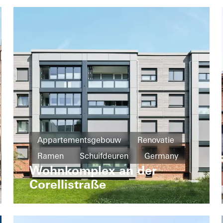
Appartementsgebouw
Renovatie
Ramen
Schuifdeuren
Germany
Wohnkomplex an der
Corellistraße