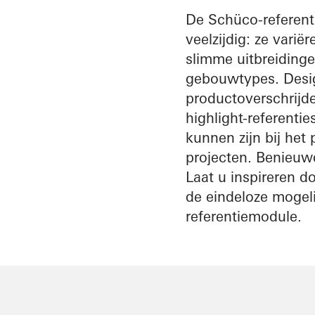
architect
De Schüco-referenti
veelzijdig: ze var
Ontdek
slimme uitbreidinge
Mijn
Werkplek
gebouwtypes. Desig
productoverschrijde
highlight-referentie
kunnen zijn bij he
projecten. Benieuwd
Laat u inspireren d
de eindeloze mogeli
referentiemodule.