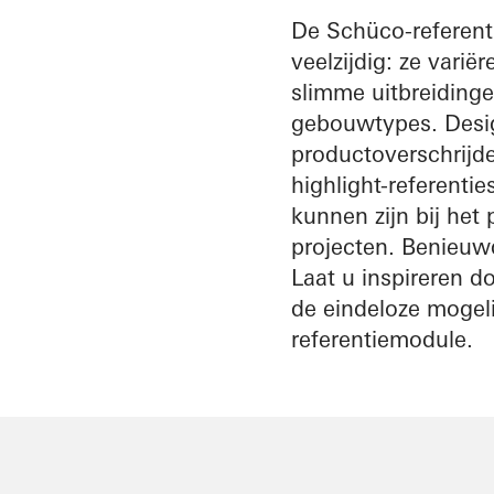
architect
De Schüco-referenti
veelzijdig: ze var
Ontdek
slimme uitbreidinge
Mijn
Werkplek
gebouwtypes. Desig
productoverschrijde
highlight-referentie
kunnen zijn bij he
projecten. Benieuwd
Laat u inspireren d
de eindeloze mogeli
referentiemodule.