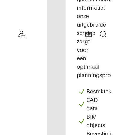
informatie:
onze
uitgebreide
service
zorgt
voor
een
optimaal
planningsproces.
Bestekteksten
CAD
data
BIM
objects
Bevestigingen