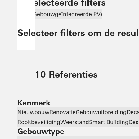
Geselecteerde filters
BIPV (Gebouwgeïntegreerde PV)
Selecteer filters om de resu
10 Referenties
Kenmerk
Nieuwbouw
Renovatie
Gebouwuitbreiding
Deca
Rookbeveiliging
Weerstand
Smart Building
Des
Gebouwtype