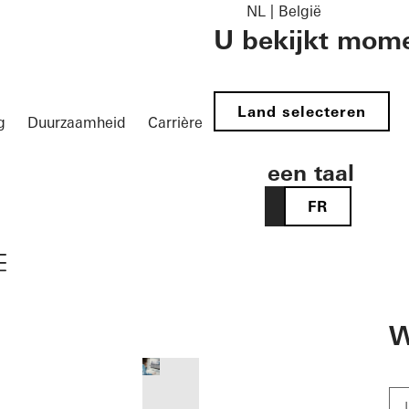
NL | België
U bekijkt mome
Land selecteren
g
Duurzaamheid
Carrière
Kies een taal
NL
FR
vigation öffnen
W