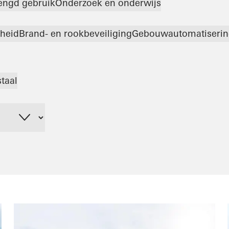
engd gebruik
Onderzoek en onderwijs
gheid
Brand- en rookbeveiliging
Gebouwautomatiserin
staal