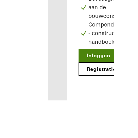
aan de
bouwconstructie
Compendium
- constructie
handboek
Inloggen
Registratie
Voordelen
voor u als
geregistreerd