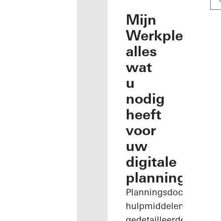
Mijn
Werkplek:
alles
wat
u
nodig
heeft
voor
uw
digitale
planning
Planningsdocumenten
hulpmiddelen,
gedetailleerde