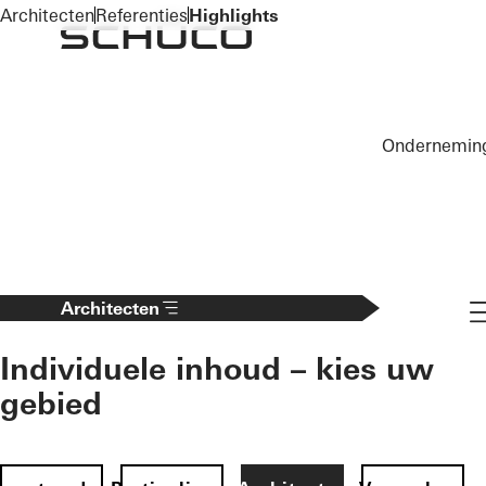
To the main content
Architecten
Referenties
Highlights
Ondernemin
Na
Architecten
Individuele inhoud – kies uw
gebied