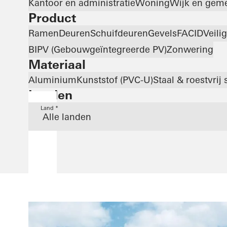
Kantoor en administratie
Woning
Wijk en gem
Product
Ramen
Deuren
Schuifdeuren
Gevels
FACID
Veili
BIPV (Gebouwgeïntegreerde PV)
Zonwering
Materiaal
Aluminium
Kunststof (PVC-U)
Staal & roestvrij 
Landen
Land *