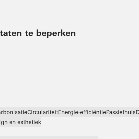
ltaten te beperken
rbonisatie
Circulariteit
Energie-efficiëntie
Passiefhuis
ign en esthetiek