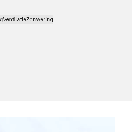
g
Ventilatie
Zonwering