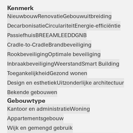
Kenmerk
Nieuwbouw
Renovatie
Gebouwuitbreiding
Decarbonisatie
Circulariteit
Energie-efficiëntie
Passiefhuis
BREEAM
LEED
DGNB
Cradle-to-Cradle
Brandbeveiliging
Rookbeveiliging
Optimale beveiliging
Inbraakbeveiliging
Weerstand
Smart Building
Toegankelijkheid
Gezond wonen
Design en esthetiek
Uitzonderlijke architectuur
Bekende gebouwen
Gebouwtype
Kantoor en administratie
Woning
Appartementsgebouw
Wijk en gemengd gebruik