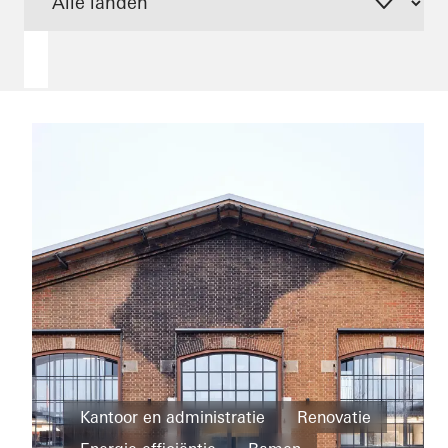
Woning
Nieuwbouw
Kantoor en administratie
Renovatie
Private
Schuifdeuren