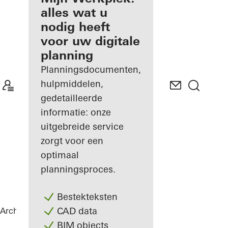
u als
alles wat u
geregistreerd
nodig heeft
architect
voor uw digitale
planning
Ontdek
Mijn
Planningsdocumenten,
Werkplek
hulpmiddelen,
gedetailleerde
informatie: onze
uitgebreide service
zorgt voor een
optimaal
planningsproces.
Bestekteksten
CAD data
Architecten
Referenties
Highlights
BIM objects