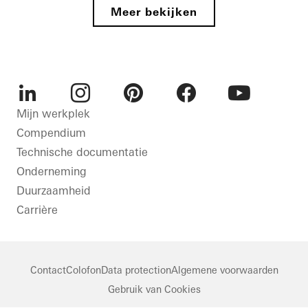
en
Home
Meer bekijken
Schuifdeuren
esthetiek
Bonn
Germany
Ramen
Deuren
Gevels
Netherlands
LinkedIn
Instagram
Pinterest
Facebook
Youtube
Mijn werkplek
Compendium
Technische documentatie
Onderneming
Duurzaamheid
Carrière
Contact
Colofon
Data protection
Algemene voorwaarden
Gebruik van Cookies