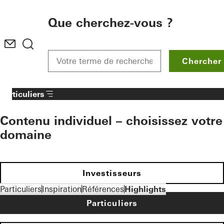
To the main content
Que cherchez-vous ?
Chercher
Particuliers
Contenu individuel – choisissez votre
domaine
Investisseurs
Particuliers
Inspiration
Références
Highlights
Particuliers