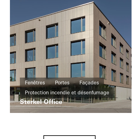
Immeuble
d’appartements
Fenêtres
Portes
Façades
Nouvelle
Home
construction
Protection incendie et désenfumage
and
studio
Sterkel Office
Coulissants
Protection solaire
Germany
Germany
Bureaux et
administration
Nouvelle
hip
construction