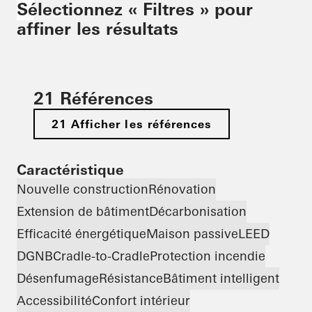
Sélectionnez « Filtres » pour
affiner les résultats
21 Références
21 Afficher les références
Caractéristique
Nouvelle construction
Rénovation
Extension de bâtiment
Décarbonisation
Efficacité énergétique
Maison passive
LEED
DGNB
Cradle-to-Cradle
Protection incendie
Désenfumage
Résistance
Bâtiment intelligent
Accessibilité
Confort intérieur