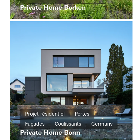
Coulissants
Corellistraße
Private Home Borken
Bâtiment intelligent
Façades
Germany
Coulissants
Automatisation
Germany
Projet
résidentiel
Projet résidentiel
Portes
Nouvelle
Façades
Coulissants
Germany
Wohnhaus
construction
Tirol
Private Home Bonn