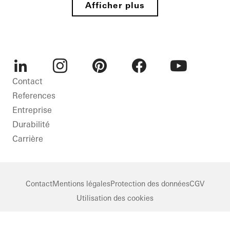
Tower
Afficher plus
Décarbonisation
Protection
incendie
Désenfumage
Germany
LinkedIn
Instagram
Pinterest
Facebook
Youtube
Contact
References
Entreprise
Durabilité
Carrière
Contact
Mentions légales
Protection des données
CGV
Utilisation des cookies