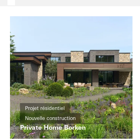
Cadre
de vie
Projet résidentiel
Projets
Nouvelle construction
The
mixtes
Whiteley
Private Home Borken
Bâtiment intelligent
Façades
Rénovation
Coulissants
Automatisation