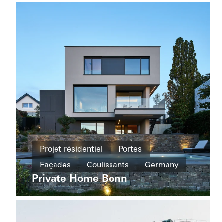
Efficacité
Germany
énergétique
Fenêtres
Façades
United
Kingdom
Projet
résidentiel
Projet résidentiel
Portes
Nouvelle
The
construction
Façades
Coulissants
Germany
Boat
Shad
Private Home Bonn
Fenêtres
Façades
Coulissants