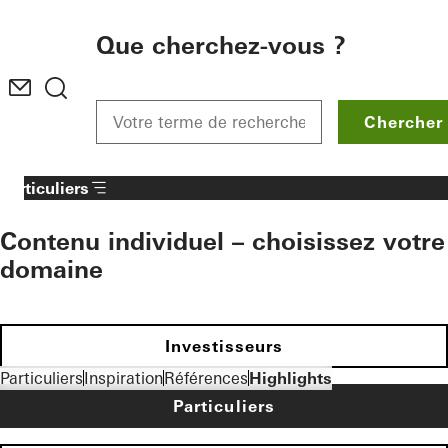
To the main content
Que cherchez-vous ?
Chercher
Particuliers
Contenu individuel – choisissez votre
domaine
Investisseurs
Particuliers
Inspiration
Références
Highlights
Particuliers