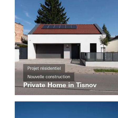
Projet résidentiel
Nouvelle construction
Private Home in Tisnov
Efficacité énergétique
Cradle-to-Cradle
Fenêtres
Portes
Czech Republic