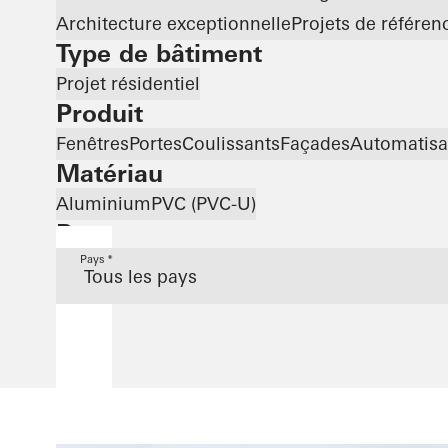
Architecture exceptionnelle
Projets de référen
Type de bâtiment
Projet résidentiel
Produit
Fenêtres
Portes
Coulissants
Façades
Automatisa
Matériau
Aluminium
PVC (PVC-U)
Pays
Pays *