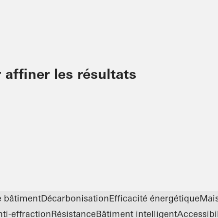
 affiner les résultats
e bâtiment
Décarbonisation
Efficacité énergétique
Mais
ti-effraction
Résistance
Bâtiment intelligent
Accessibil