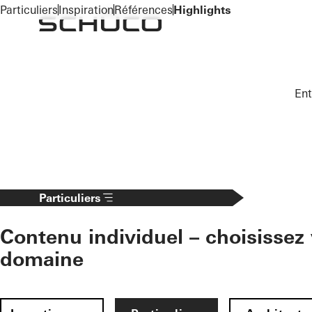
To the main content
Particuliers
Inspiration
Références
Highlights
Ent
Particuliers
Contenu individuel – choisissez 
domaine