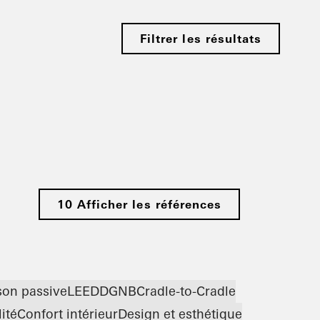
Filtrer les résultats
10 Afficher les références
on passive
LEED
DGNB
Cradle-to-Cradle
ité
Confort intérieur
Design et esthétique