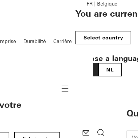
FR | Belgique
You are curren
Select country
reprise
Durabilité
Carrière
Choose a langua
FR
NL
Navigation öffnen
votre
Qu