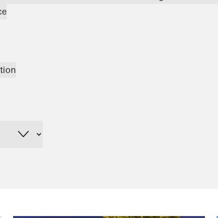
ce
tion