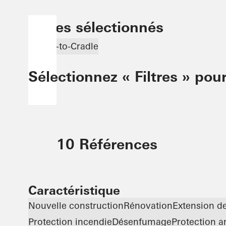
Filtres sélectionnés
Cradle-to-Cradle
Sélectionnez « Filtres » pour
10 Références
Caractéristique
Nouvelle construction
Rénovation
Extension d
Protection incendie
Désenfumage
Protection an