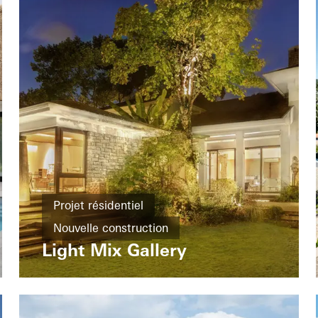
Projet résidentiel
Nouvelle construction
Light Mix Gallery
Cradle-to-Cradle
Design et esthétique
Fenêtres
Portes
Coulissants
China