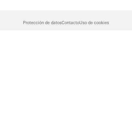
Germany
Fachadas
Puertas
correderas
Protección de datos
Contacto
Uso de cookies
United
Kingdom