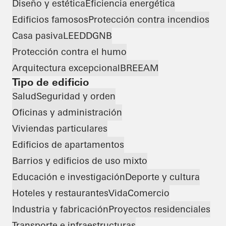
Diseño y estética
Eficiencia energética
Edificios famosos
Protección contra incendios
Casa pasiva
LEED
DGNB
Protección contra el humo
Arquitectura excepcional
BREEAM
Tipo de edificio
Salud
Seguridad y orden
Oficinas y administración
Viviendas particulares
Edificios de apartamentos
Barrios y edificios de uso mixto
Educación e investigación
Deporte y cultura
Hoteles y restaurantes
Vida
Comercio
Industria y fabricación
Proyectos residenciales
Transporte e infraestructuras