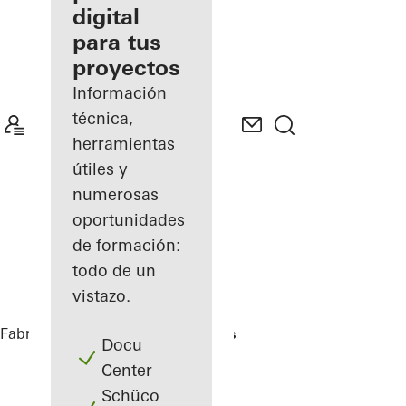
digital
Descubre
para tus
mi área
de
proyectos
trabajo
Información
técnica,
herramientas
útiles y
numerosas
oportunidades
de formación:
todo de un
vistazo.
Fabricantes
Referencias
Highlights
Docu
Center
Schüco