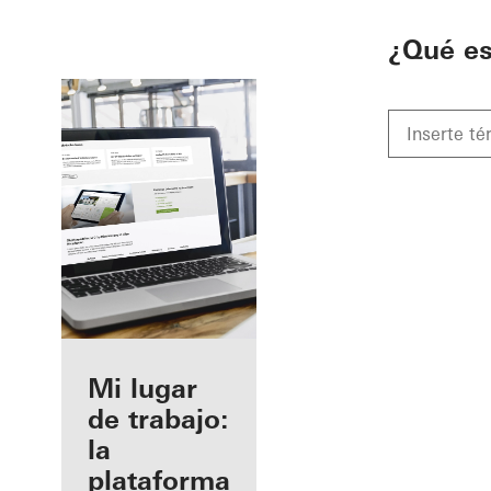
To the main content
¿Qué e
Beneficios
Mi lugar
como
de trabajo:
fabricante
la
registrado
plataforma