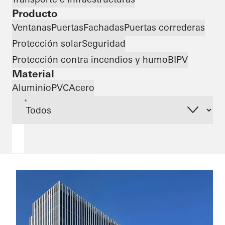
Producto
Ventanas
Puertas
Fachadas
Puertas correderas
Protección solar
Seguridad
Protección contra incendios y humo
BIPV
Material
Aluminio
PVC
Acero
*