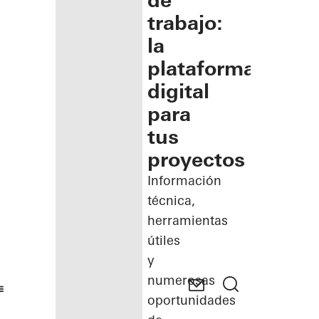
de
trabajo:
la
plataforma
digital
para
tus
proyectos
Información
técnica,
herramientas
útiles
y
numerosas
oportunidades