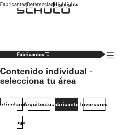
To the main content
Fabricantes
Referencias
Highlights
Navigation 
Fabricantes
Contenido individual -
selecciona tu área
articulares
Arquitectos
Fabricantes
Inversores
Homepage