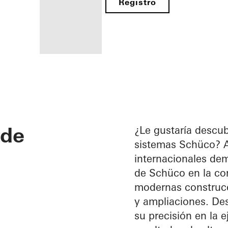
Registro
Beneficios
como
fabricante
 de
registrado
¿Le gustaría descub
sistemas Schüco? Aq
Descubre
internacionales dem
mi área
de
de Schüco en la con
trabajo
modernas construcc
y ampliaciones. De
su precisión en la e