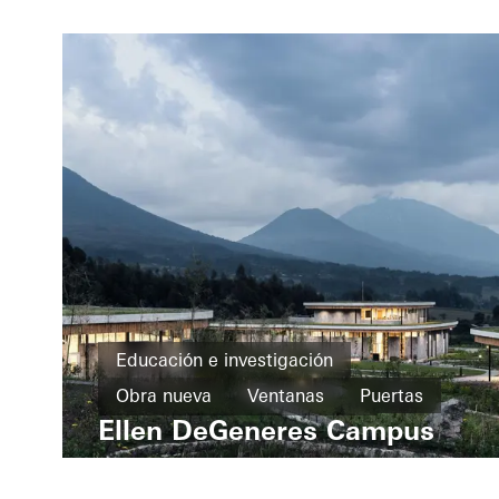
Educación e investigación
Obra nueva
Ventanas
Puertas
Ellen DeGeneres Campus
Fachadas
Rwanda