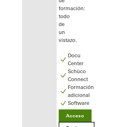
de
formación:
todo
de
un
vistazo.
Docu
Center
Schüco
Connect
Formación
adicional
Software
Acceso