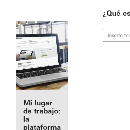
To the main content
¿Qué e
Beneficios
Mi lugar
como
de trabajo:
fabricante
la
registrado
plataforma