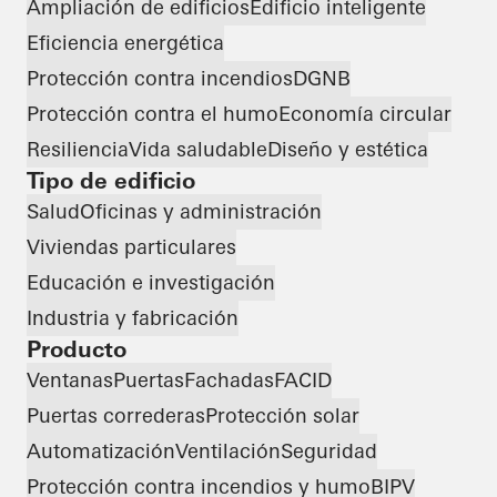
Ampliación de edificios
Edificio inteligente
Eficiencia energética
Protección contra incendios
DGNB
Protección contra el humo
Economía circular
Resiliencia
Vida saludable
Diseño y estética
Tipo de edificio
Salud
Oficinas y administración
Viviendas particulares
Educación e investigación
Industria y fabricación
Producto
Ventanas
Puertas
Fachadas
FACID
Puertas correderas
Protección solar
Automatización
Ventilación
Seguridad
Protección contra incendios y humo
BIPV