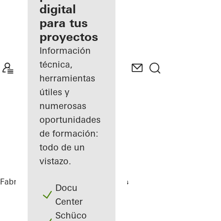
digital
Descubre
para tus
mi área
de
proyectos
trabajo
Información
técnica,
herramientas
útiles y
numerosas
oportunidades
de formación:
todo de un
vistazo.
Fabricantes
Referencias
Highlights
Docu
Center
Schüco