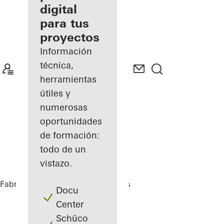
digital
Descubre
para tus
mi área
de
proyectos
trabajo
Información
técnica,
herramientas
útiles y
numerosas
oportunidades
de formación:
todo de un
vistazo.
Fabricantes
Referencias
Highlights
Docu
Center
Schüco