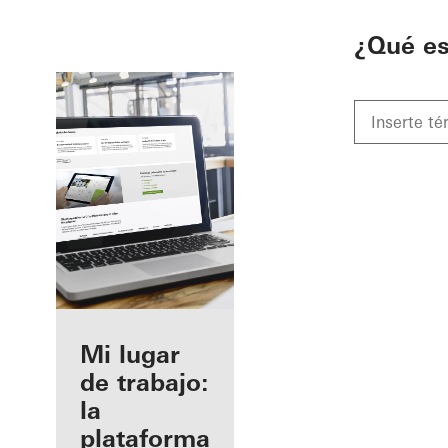
To the main content
¿Qué e
Beneficios
Mi lugar
como
de trabajo:
fabricante
la
registrado
plataforma