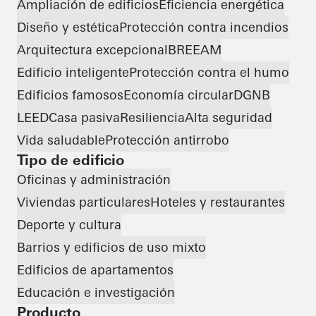
Ampliación de edificios
Eficiencia energética
Diseño y estética
Protección contra incendios
Arquitectura excepcional
BREEAM
Edificio inteligente
Protección contra el humo
Edificios famosos
Economía circular
DGNB
LEED
Casa pasiva
Resiliencia
Alta seguridad
Vida saludable
Protección antirrobo
Tipo de edificio
Oficinas y administración
Viviendas particulares
Hoteles y restaurantes
Deporte y cultura
Barrios y edificios de uso mixto
Edificios de apartamentos
Educación e investigación
Producto