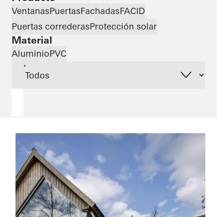
Ventanas
Puertas
Fachadas
FACID
Puertas correderas
Protección solar
Material
Aluminio
PVC
*