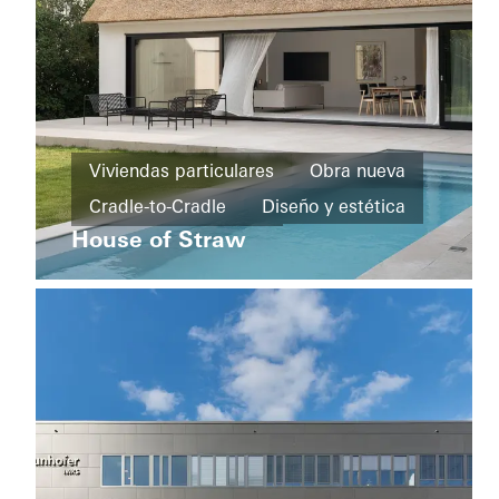
Barrios
y
Viviendas particulares
Obra nueva
edificios
Cradle-to-Cradle
Diseño y estética
Hi
de uso
Piotrkowska
House of Straw
Ventanas
Puertas
mixto
Puertas correderas
Sweden
Obra
nueva
Eficiencia
energética
Cradle-
to-
Cradle