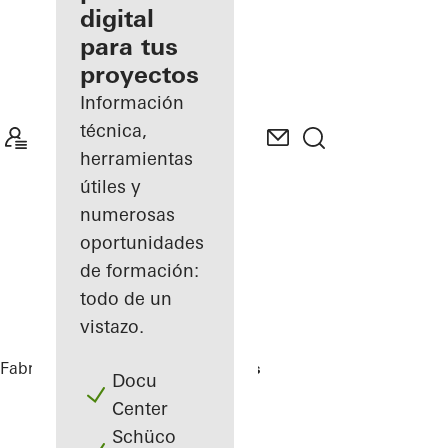
digital
Descubre
para tus
mi área
de
proyectos
trabajo
Información
técnica,
herramientas
útiles y
numerosas
oportunidades
de formación:
todo de un
vistazo.
Fabricantes
Referencias
Highlights
Docu
Center
Schüco