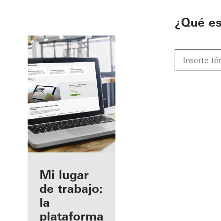
To the main content
¿Qué e
Beneficios
Mi lugar
como
de trabajo:
fabricante
la
registrado
plataforma