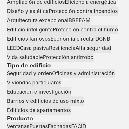
Ampliación de edificios
Eficiencia energética
Diseño y estética
Protección contra incendios
Arquitectura excepcional
BREEAM
Edificio inteligente
Protección contra el humo
Edificios famosos
Economía circular
DGNB
LEED
Casa pasiva
Resiliencia
Alta seguridad
Vida saludable
Protección antirrobo
Tipo de edificio
Seguridad y orden
Oficinas y administración
Viviendas particulares
Educación e investigación
Barrios y edificios de uso mixto
Edificios de apartamentos
Producto
Ventanas
Puertas
Fachadas
FACID