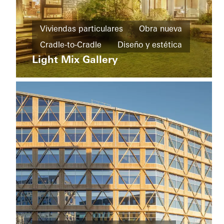
Ventilación
Oficinas y
Protección
administración
Viviendas particulares
Obra nueva
solar
Obra
Cradle-to-Cradle
Diseño y estética
PULSE
Seguridad
nueva
Berlin
Light Mix Gallery
Ventanas
Puertas
Automatización
Descarbonización
Puertas correderas
China
Germany
Cradle-
to-
Cradle
Economía
circular
Puertas
Fachadas
Protección
solar
Protección
Barrios