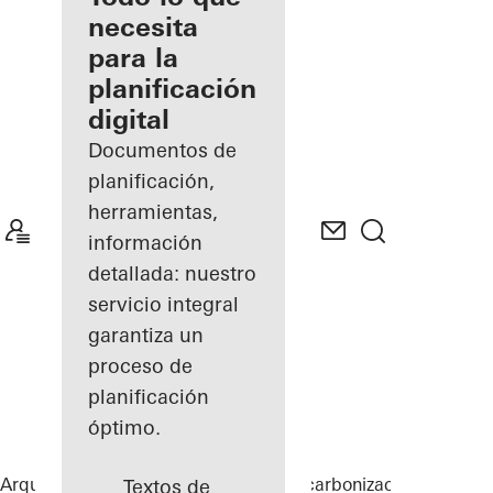
registrado
necesita
para la
Descubre
planificación
mi área
de
digital
trabajo
Documentos de
planificación,
herramientas,
información
detallada: nuestro
servicio integral
garantiza un
proceso de
planificación
óptimo.
Arquitectos
Soluciones integrales
Descarbonización
Allotme
Textos de