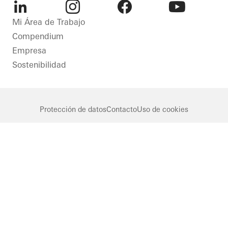
LinkedIn
Instagram
Facebook
Youtube
Mi Área de Trabajo
Compendium
Empresa
Sostenibilidad
Protección de datos
Contacto
Uso de cookies