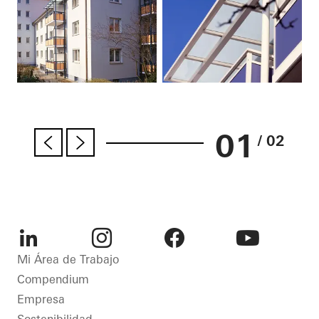
01
/ 02
LinkedIn
Instagram
Facebook
Youtube
Mi Área de Trabajo
Compendium
Empresa
Sostenibilidad