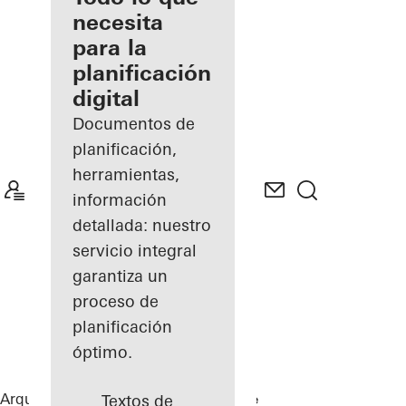
registrado
necesita
para la
Descubre
planificación
mi área
de
digital
trabajo
Documentos de
planificación,
herramientas,
información
detallada: nuestro
servicio integral
garantiza un
proceso de
planificación
óptimo.
Arquitectos
Referencias
Private Home
Textos de