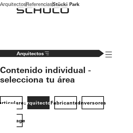
To the main content
Arquitectos
Referencias
Stücki Park
Navigation 
Arquitectos
Contenido individual -
selecciona tu área
articulares
Arquitectos
Fabricantes
Inversores
Homepage