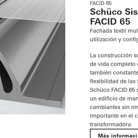
FACID 65
Schüco Sis
FACID 65
Fachada textil mu
utilización y conf
La construcción so
de vida completo d
también constant
flexibilidad de las
Schüco FACID 65 s
un edificio de man
cambiantes sin nin
importante en el 
transformadora.
Más informac