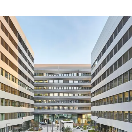
Beneficios
como
arquitecto
registrado
Descubre
mi área
de
trabajo