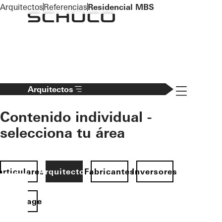
To the main content
Arquitectos
Referencias
Residencial MBS
Navigation 
Arquitectos
Contenido individual -
selecciona tu área
articulares
Arquitectos
Fabricantes
Inversores
Homepage