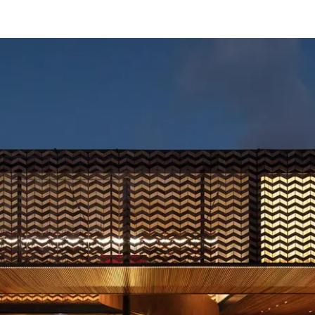
Beneficios
como
arquitecto
registrado
Descubre
mi área
de
trabajo