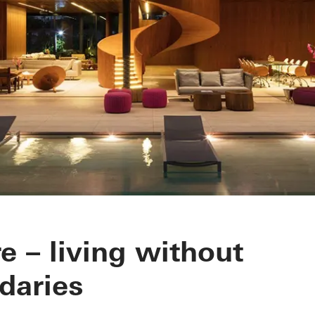
MBS
e – living without
daries