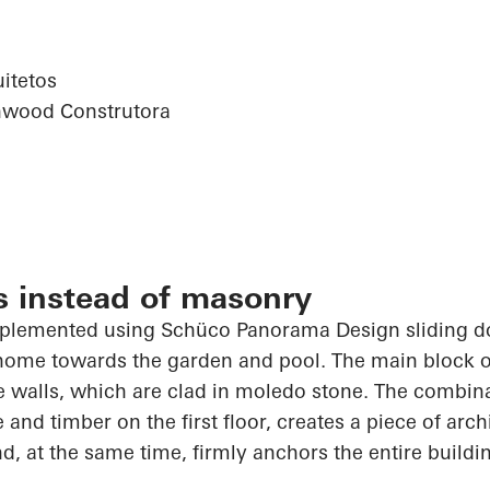
itetos
nwood Construtora
s instead of masonry
mplemented using
Schüco
Panorama Design sliding d
 home towards the garden and pool. The main block o
 walls, which are clad in
moledo
stone. The combina
and timber on the first floor, creates a piece of arch
d, at the same time, firmly anchors the entire buildi