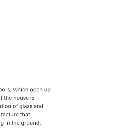
oors, which
open up
f the house is
tion of glass and
itecture that
ng in the ground.