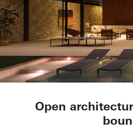
Residencial 
Open architectur
boun