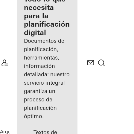
registrado
necesita
para la
Descubre
planificación
mi área
de
digital
trabajo
Documentos de
planificación,
herramientas,
información
detallada: nuestro
servicio integral
garantiza un
proceso de
planificación
óptimo.
Arquitectos
Referencias
Private Home
Textos de