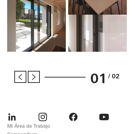
01
/ 02
LinkedIn
Instagram
Facebook
Youtube
Mi Área de Trabajo