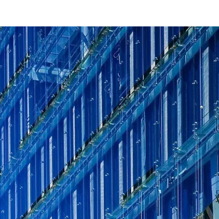
Beneficios
como
arquitecto
registrado
Descubre
mi área
de
trabajo