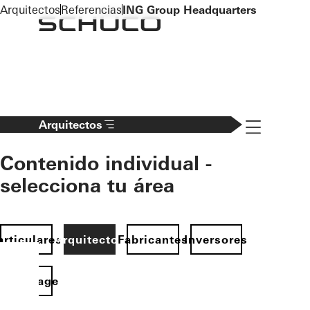
To the main content
Arquitectos
Referencias
ING Group Headquarters
Navigation 
Arquitectos
Contenido individual -
selecciona tu área
articulares
Arquitectos
Fabricantes
Inversores
Homepage