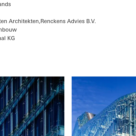
ands
en Architekten,Renckens Advies B.V.
umbouw
nal KG