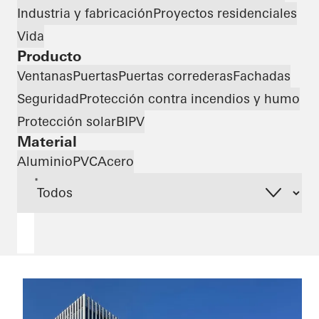
Industria y fabricación
Proyectos residenciales
Vida
Producto
Ventanas
Puertas
Puertas correderas
Fachadas
Seguridad
Protección contra incendios y humo
Protección solar
BIPV
Material
Aluminio
PVC
Acero
*