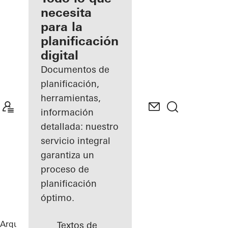
registrado
necesita
para la
Descubre
planificación
mi área
de
digital
trabajo
Documentos de
planificación,
herramientas,
información
detallada: nuestro
servicio integral
garantiza un
proceso de
planificación
óptimo.
Arquitectos
Referencias
Highlights
Textos de