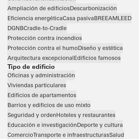
Ampliación de edificios
Descarbonización
Eficiencia energética
Casa pasiva
BREEAM
LEED
DGNB
Cradle-to-Cradle
Protección contra incendios
Protección contra el humo
Diseño y estética
Arquitectura excepcional
Edificios famosos
Tipo de edificio
Oficinas y administración
Viviendas particulares
Edificios de apartamentos
Barrios y edificios de uso mixto
Seguridad y orden
Hoteles y restaurantes
Educación e investigación
Deporte y cultura
Comercio
Transporte e infraestructuras
Salud