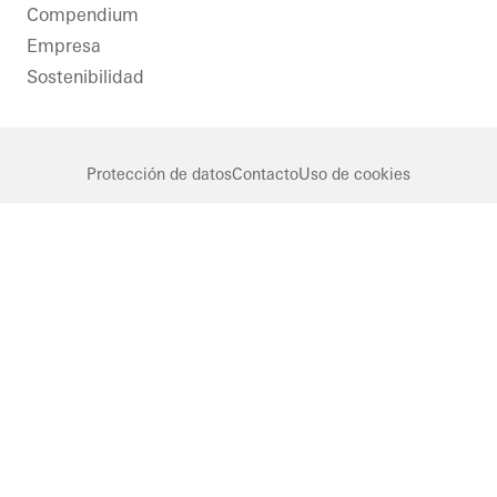
famosos
Compendium
Protección
solar
Ventanas
Empresa
Sostenibilidad
Germany
Fachadas
Puertas
correderas
Protección de datos
Contacto
Uso de cookies
United
Kingdom