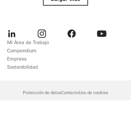
y
LEED
estética
Fachadas
Ventanas
Italy
Puertas
Fachadas
LinkedIn
Instagram
Facebook
Youtube
Mi Área de Trabajo
Netherlands
Compendium
Empresa
Sostenibilidad
Protección de datos
Contacto
Uso de cookies