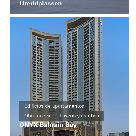
Majlis
Ureddplassen
Puertas
Fachadas
Norway
correderas
Puertas
United
Arab
Emirates
Barrios
Edificios de apartamentos
y
Obra nueva
Diseño y estética
edificios
Deutschlandhaus
ONYX Bahrain Bay
Fachadas
Bahrain
de uso
mixto