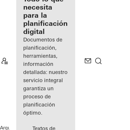
registrado
necesita
para la
Descubre
planificación
mi área
de
digital
trabajo
Documentos de
planificación,
herramientas,
información
detallada: nuestro
servicio integral
garantiza un
proceso de
planificación
óptimo.
Arquitectos
Referencias
Highlights
Textos de