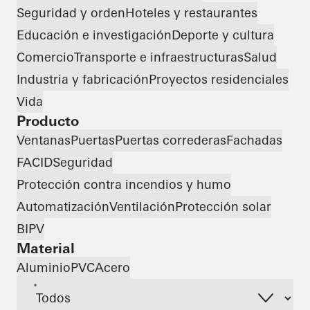
Seguridad y orden
Hoteles y restaurantes
Educación e investigación
Deporte y cultura
Comercio
Transporte e infraestructuras
Salud
Industria y fabricación
Proyectos residenciales
Vida
Producto
Ventanas
Puertas
Puertas correderas
Fachadas
FACID
Seguridad
Protección contra incendios y humo
Automatización
Ventilación
Protección solar
BIPV
Material
Aluminio
PVC
Acero
*