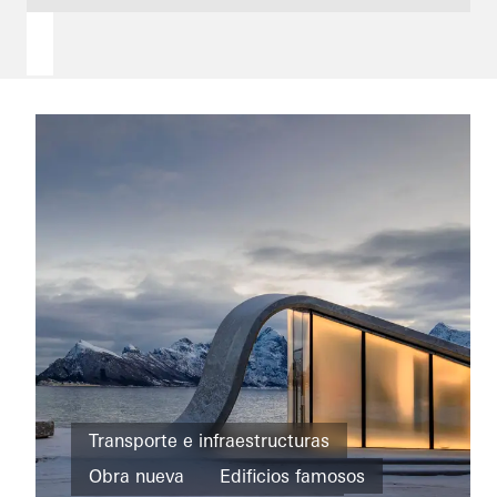
Viviendas
particulares
Transporte e infraestructuras
Obra
Private
nueva
Obra nueva
Edificios famosos
Home