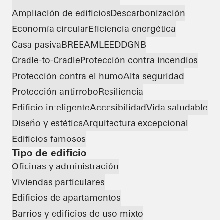
Ampliación de edificios
Descarbonización
Economía circular
Eficiencia energética
Casa pasiva
BREEAM
LEED
DGNB
Cradle-to-Cradle
Protección contra incendios
Protección contra el humo
Alta seguridad
Protección antirrobo
Resiliencia
Edificio inteligente
Accesibilidad
Vida saludable
Diseño y estética
Arquitectura excepcional
Edificios famosos
Tipo de edificio
Oficinas y administración
Viviendas particulares
Edificios de apartamentos
Barrios y edificios de uso mixto