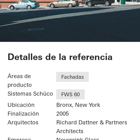
Bronx Library Center
Detalles de la referencia
Áreas de
Fachadas
producto
Sistemas Schüco
FWS 60
Ubicación
Bronx, New York
Finalización
2005
Arquitectos
Richard Dattner & Partners
Architects
Empresa
Neversink Glass