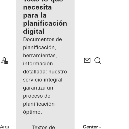
registrado
necesita
para la
Descubre
planificación
mi área
de
digital
trabajo
Documentos de
planificación,
herramientas,
información
detallada: nuestro
servicio integral
garantiza un
proceso de
planificación
óptimo.
Arquitectos
Referencias
Bronx Library Center - The New Yo
Textos de