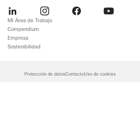
LinkedIn
Instagram
Facebook
Youtube
Mi Área de Trabajo
Compendium
Empresa
Sostenibilidad
Protección de datos
Contacto
Uso de cookies