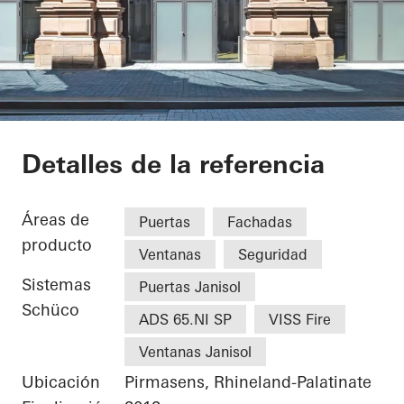
Alte Post Kulturzen
Detalles de la referencia
Áreas de
Puertas
Fachadas
producto
Ventanas
Seguridad
Sistemas
Puertas Janisol
Schüco
ADS 65.NI SP
VISS Fire
Ventanas Janisol
Ubicación
Pirmasens, Rhineland-Palatinate