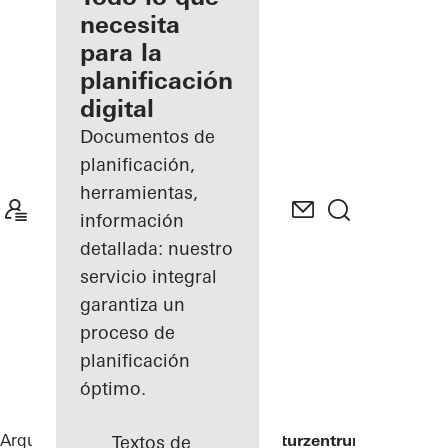
registrado
necesita
para la
Descubre
planificación
mi área
de
digital
trabajo
Documentos de
planificación,
herramientas,
información
detallada: nuestro
servicio integral
garantiza un
proceso de
planificación
óptimo.
Arquitectos
Referencias
Alte Post Kulturzentrum
Textos de