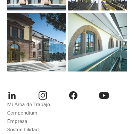
LinkedIn
Instagram
Facebook
Youtube
Mi Área de Trabajo
Compendium
Empresa
Sostenibilidad