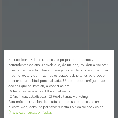
Schüco Iberia S.L. utiliza cookies propias, de terceros y
herramientas de análisis web que, de un lado, ayudan a mejorar
nuestra página y facilitan su navegación y, de otro lado, permiten
medir el éxito y optimizar los esfuerzos publicitarios para poder
ofrecerle publicidad personalizada. Usted puede configurar las
cookies que se instalan, a continuación:
☒Técnicas necesarias ☐Personalización
☐Analíticas/Estadísticas ☐ Publicitarias/Marketing
Para más información detallada sobre el uso de cookies en
nuestra web, consulte por favor nuestra Política de cookies en
www.schueco.com/gdpr
.