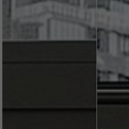
Las cookies de marketing son utilizadas por proveedores externos
para mostrar anuncios personalizados y atractivos para usuarios
individuales. Lo hacen "siguiendo" a los usuarios en los sitios
web. Esto también implica la incorporación de servicios de
terceros proveedores que prestan sus servicios de forma
independiente.
Guardar