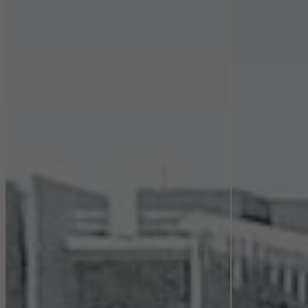
los servicios deseados no pueden estar disponibles.
Cookies estadísticas / de análisis
Estas cookies se utilizan con fines estadísticos con el fin de
analizar el uso del sitio web y optimizar nuestra oferta mediante
la evaluación de campañas que hemos realizado, por ejemplo.
Estas cookies se utilizan para mejorar la facilidad de uso del sitio
web y, por tanto, la experiencia del usuario. Recopilan
información sobre cómo se usa el sitio web, el número de visitas,
el tiempo promedio que se pasa en el sitio web y las páginas a
las que se llama.
Cookies de marketing / de terceros