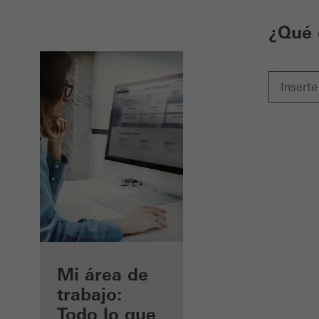
¿Qué 
Beneficios
Mi área de
como
trabajo:
arquitecto
Todo lo que