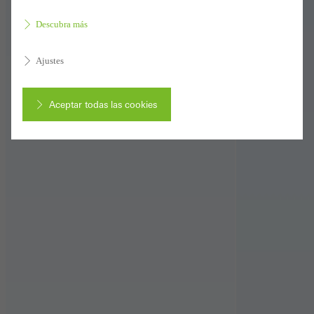
Descubra más
Ajustes
Aceptar todas las cookies
Cancelar
Cookies obligatorias (esenciales, funcionales, indispensables) que no
se pueden desactivar
Se necesitan cookies técnicamente necesarias para que los sitios
web de Schüco puedan funcionar sin problemas. No se pueden
desactivar. Sin estas cookies, ciertas partes de las páginas web o