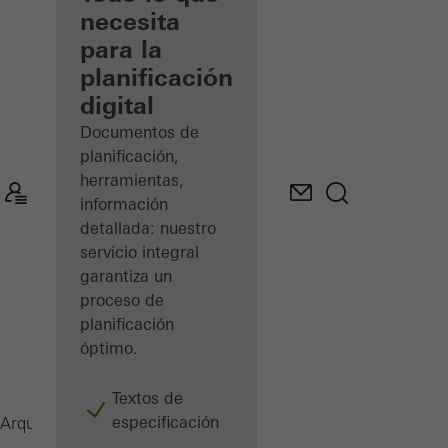
registrado
necesita
para la
Descubre
planificación
mi área
de
digital
trabajo
Documentos de
planificación,
herramientas,
información
detallada: nuestro
servicio integral
garantiza un
proceso de
planificación
óptimo.
Textos de
especificación
Ventanas
Arquitectos
Productos